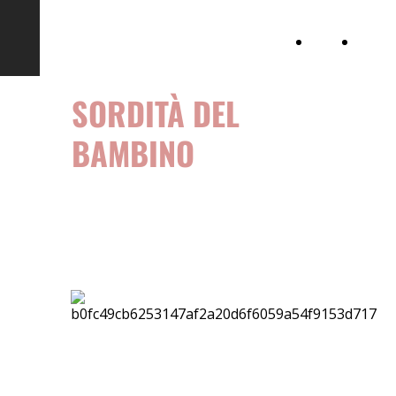
Audiovestibologia
Media
Attività
chirurg
SORDITÀ DEL
BAMBINO