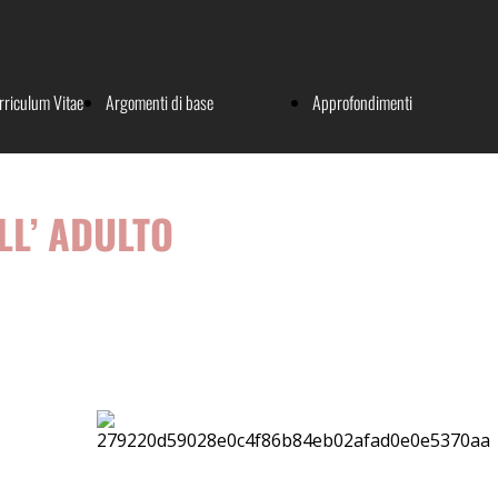
rriculum Vitae
Argomenti di base
Approfondimenti
Fisica del suono
Argomenti generali
LL’ ADULTO
L'apparato uditivo
Protesi acustiche
La funzione uditiva
Impianti cocleari
Sordità dell’adulto
Riabilitazione
Sordità del bambino
Aspetti medico legali
Vestibologia
Patologie