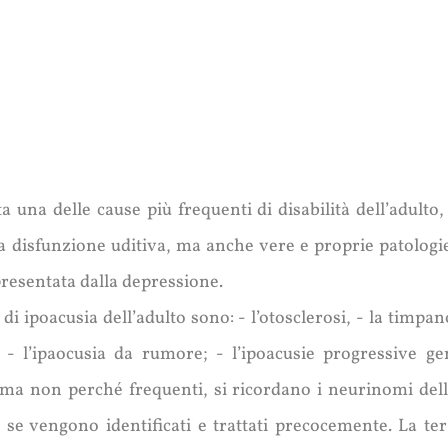
Protesi uditive
Genetica
Acufeni
Sordi a Varese
Invalidità
Vestibologia
Sordi a Varese Light
a una delle cause più frequenti di disabilità dell’adulto
la disfunzione uditiva, ma anche vere e proprie patologi
presentata dalla depressione.
di ipoacusia dell’adulto sono: - l’otosclerosi, - la timpan
); - l’ipaocusia da rumore; - l’ipoacusie progressive g
 ma non perché frequenti, si ricordano i neurinomi dell’
 se vengono identificati e trattati precocemente. La ter